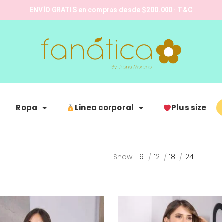
ENVÍO GRATIS en compras desde $200.000 · T&C
Ropa
Linea corporal
Plus size
Show
9
12
18
24