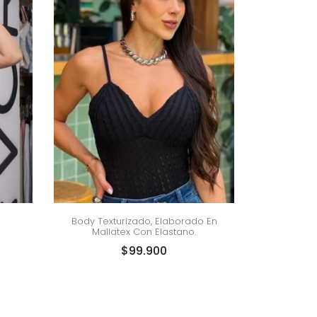
Body Texturizado, Elaborado En
Mallatex Con Elastano.
$
99.900