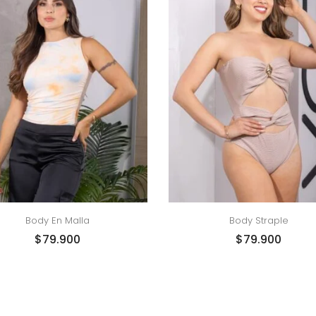
Body En Malla
Body Straple
$
79.900
$
79.900