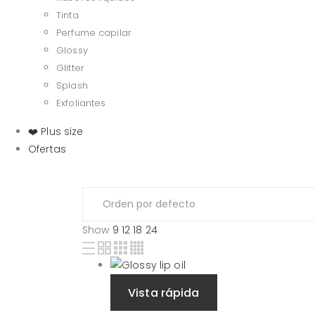
Tinta
Perfume capilar
Glossy
Glitter
Splash
Exfoliantes
❤️ Plus size
Ofertas
Show
9
12
18
24
Vista rápida