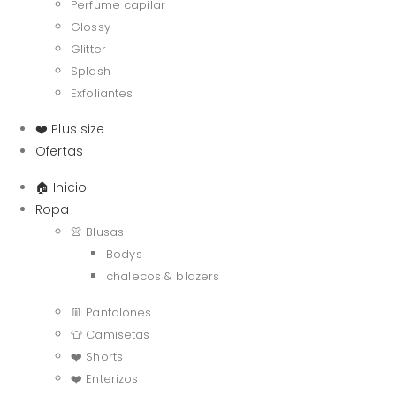
Perfume capilar
Glossy
Glitter
Splash
Exfoliantes
❤️ Plus size
Ofertas
🏠 Inicio
Ropa
👚 Blusas
Bodys
chalecos & blazers
👖 Pantalones
👕 Camisetas
❤️ Shorts
❤️ Enterizos