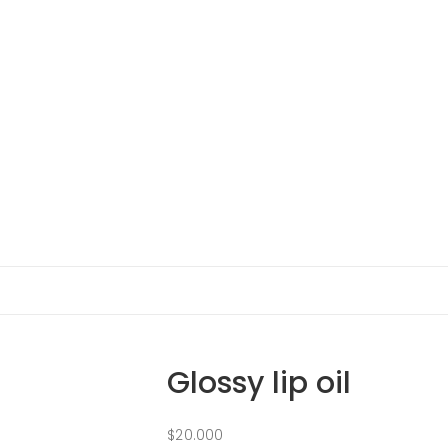
Glossy lip oil
$
20.000