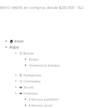
ENVÍO GRATIS en compras desde $200.000 · T&C
🏠 Inicio
Ropa
👚 Blusas
Bodys
chalecos & blazers
👖 Pantalones
👕 Camisetas
❤️ Shorts
❤️ Enterizos
Enterizos pantalon
Enterizos short