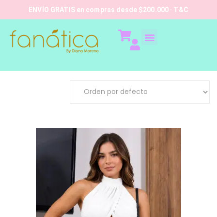
ENVÍO GRATIS en compras desde $200.000 · T&C