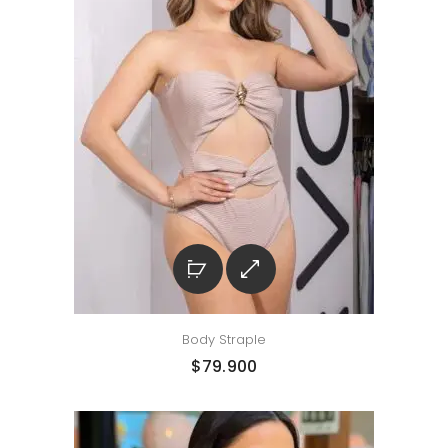
Body Straple
$
79.900