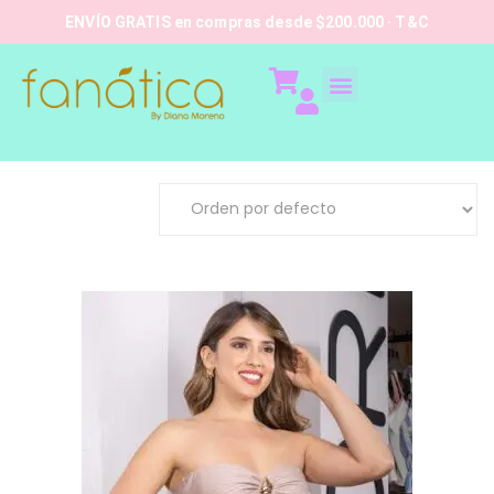
ENVÍO GRATIS en compras desde $200.000 · T&C