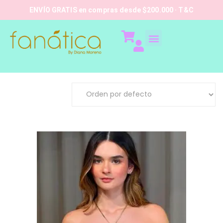
ENVÍO GRATIS en compras desde $200.000 · T&C