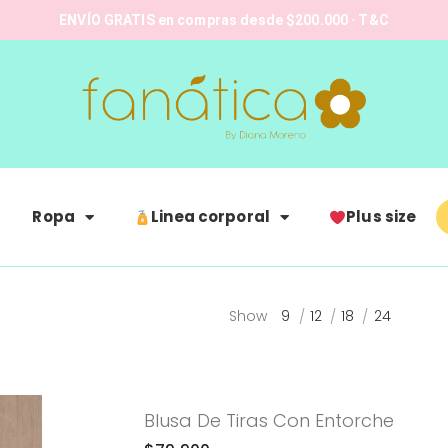
ENVÍO GRATIS en compras desde $200.000 · T&C
Ropa
Linea corporal
Plus size
Show
9
12
18
24
Blusa De Tiras Con Entorche