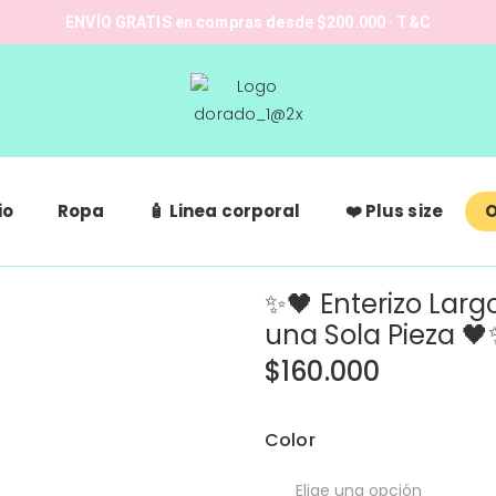
ENVÍO GRATIS en compras desde $200.000 · T&C
io
Ropa
🧴 Linea corporal
❤️ Plus size
O
✨🖤 Enterizo Larg
una Sola Pieza 
$
160.000
Color