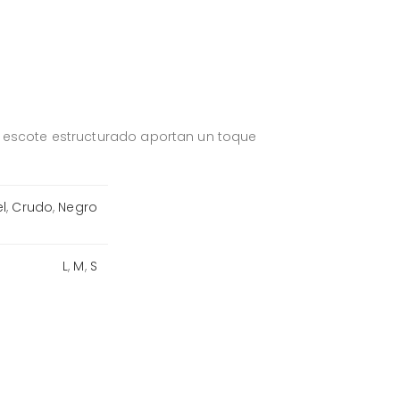
 y escote estructurado aportan un toque
l
,
Crudo
,
Negro
L
,
M
,
S