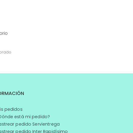
Dorado
ORMACIÓN
s pedidos
ónde está mi pedido?
strear pedido Servientrega
strear pedido Inter Rapidísimo