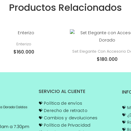
Productos Relacionados
Enterizo
$
160.000
Set Elegante Con Accesorio 
$
180.000
SERVICIO AL CLIENTE
:
INF
💝 Política de envíos
, la Dorada Caldas
💝
Mi
💝
Derecho de retracto
💝
¿D
💝
Cambios y devoluciones
💝
Ra
💝
Política de Privacidad
0am a 7:30pm
💝
Ra