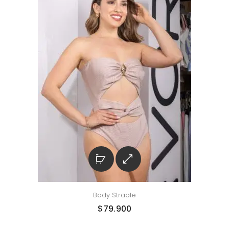
Body Straple
$
79.900