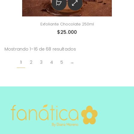
Exfoliante Chocolate 250ml
$
25.000
Mostrando 1–16 de 68 resultados
1
2
3
4
5
→