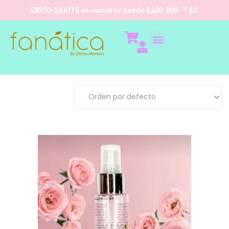
ENVÍO GRATIS en compras desde $200.000 · T&C