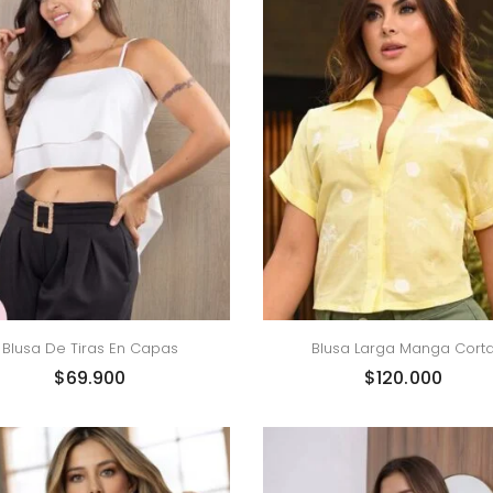
Blusa De Tiras En Capas
Blusa Larga Manga Cort
$
69.900
$
120.000