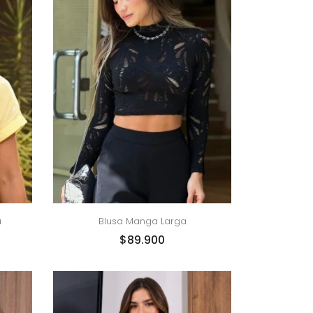
a
Blusa Manga Larga
$
89.900