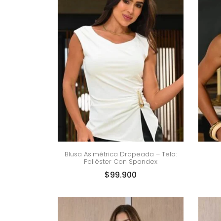
Blusa Asimétrica Drapeada – Tela:
Poliéster Con Spandex
$
99.900