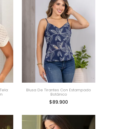
Tela:
Blusa De Tirantes Con Estampado
um
Botánico
$
89.900