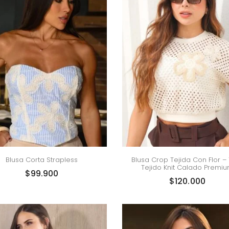
Blusa Corta Strapless
Blusa Crop Tejida Con Flor – 
Tejido Knit Calado Premi
$
99.900
$
120.000