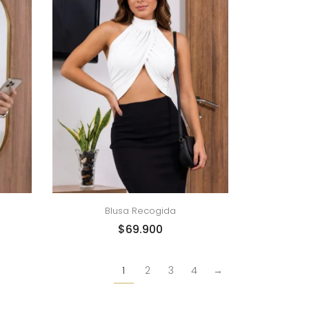
Blusa Recogida
$
69.900
1
2
3
4
→