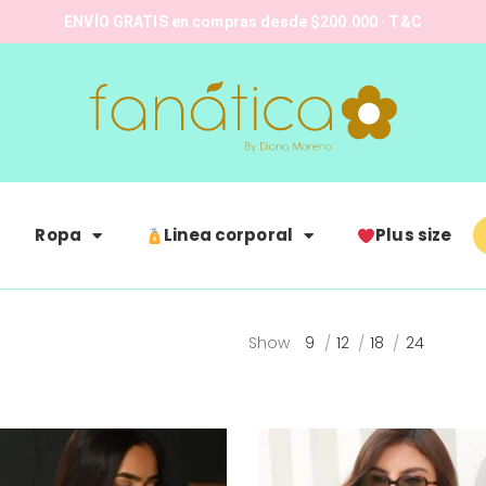
ENVÍO GRATIS en compras desde $200.000 · T&C
Ropa
Linea corporal
Plus size
Show
9
12
18
24